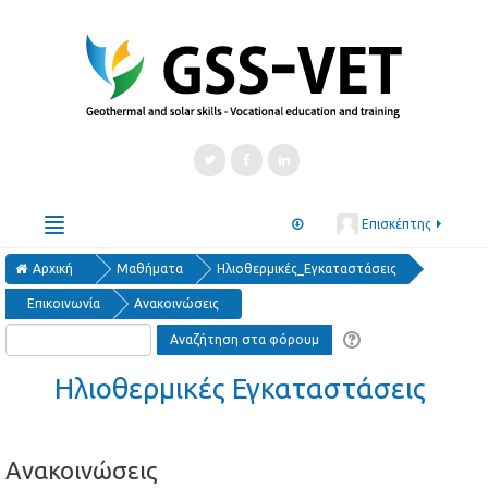
Επισκέπτης
Αρχική
Ελληνικά ‎(el)‎
Μαθήματα
Ηλιοθερμικές_Εγκαταστάσεις
Επικοινωνία
Ανακοινώσεις
Courses
Μαθήματα
Kurse
Cursos
курсове
Ηλιοθερμικές Εγκαταστάσεις
Ανακοινώσεις