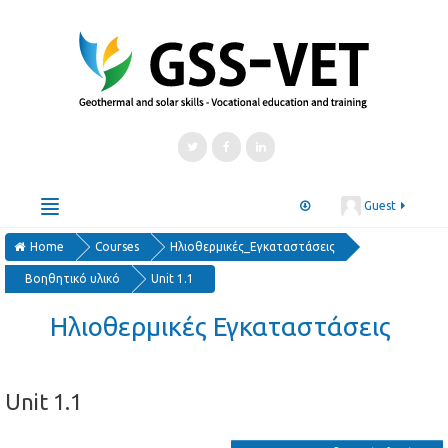
Guest
Home
English ‎(en)‎
Courses
Ηλιοθερμικές_Εγκαταστάσεις
Βοηθητικό υλικό
Unit 1.1
Courses
Μαθήματα
Kurse
Cursos
Ηλιοθερμικές Εγκαταστάσεις
курсове
Unit 1.1